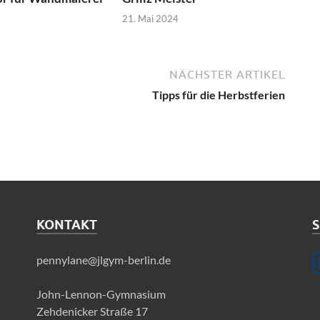
21. Mai 2024
NÄCHSTER ARTIKEL
Tipps für die Herbstferien
KONTAKT
S
pennylane@jlgym-berlin.de
John-Lennon-Gymnasium
Zehdenicker Straße 17