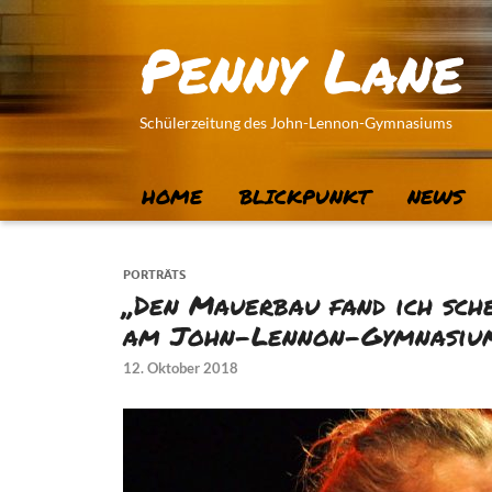
Penny Lane
Schülerzeitung des John-Lennon-Gymnasiums
HOME
BLICKPUNKT
NEWS
PORTRÄTS
„Den Mauerbau fand ich sch
am John-Lennon-Gymnasiu
12. Oktober 2018