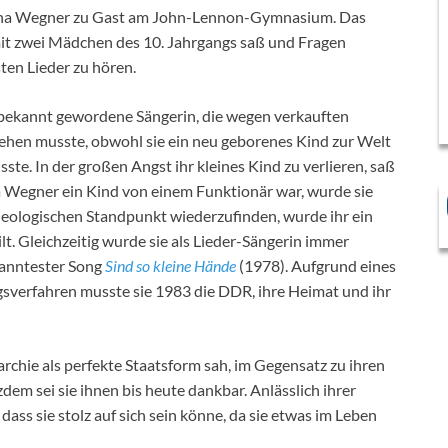
tina Wegner zu Gast am John-Lennon-Gymnasium. Das
e mit zwei Mädchen des 10. Jahrgangs saß und Fragen
ten Lieder zu hören.
 bekannt gewordene Sängerin, die wegen verkauften
gehen musste, obwohl sie ein neu geborenes Kind zur Welt
sste. In der großen Angst ihr kleines Kind zu verlieren, saß
ina Wegner ein Kind von einem Funktionär war, wurde sie
ideologischen Standpunkt wiederzufinden, wurde ihr ein
t. Gleichzeitig wurde sie als Lieder-Sängerin immer
ekanntester Song
Sind so kleine Hände
(1978). Aufgrund eines
sverfahren musste sie 1983 die DDR, ihre Heimat und ihr
archie als perfekte Staatsform sah, im Gegensatz zu ihren
em sei sie ihnen bis heute dankbar. Anlässlich ihrer
dass sie stolz auf sich sein könne, da sie etwas im Leben