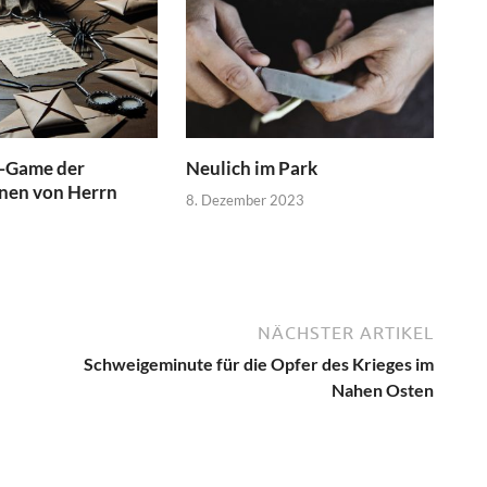
e-Game der
Neulich im Park
nnen von Herrn
8. Dezember 2023
NÄCHSTER ARTIKEL
Schweigeminute für die Opfer des Krieges im
Nahen Osten