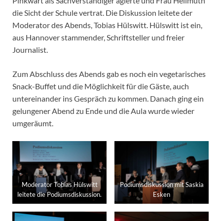
Pinkwart als Sachverständiger agierte und Frau Hellmuth
die Sicht der Schule vertrat. Die Diskussion leitete der
Moderator des Abends, Tobias Hülswitt. Hülswitt ist ein,
aus Hannover stammender, Schriftsteller und freier
Journalist.
Zum Abschluss des Abends gab es noch ein vegetarisches
Snack-Buffet und die Möglichkeit für die Gäste, auch
untereinander ins Gespräch zu kommen. Danach ging ein
gelungener Abend zu Ende und die Aula wurde wieder
umgeräumt.
Moderator Tobias Hülswitt
Podiumsdiskussion mit Saskia
leitete die Podiumsdiskussion.
Esken