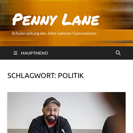
Penny Lane
Schülerzeitung des John-Lennon-Gymnasiums
HAUPTMENÜ
SCHLAGWORT:
POLITIK