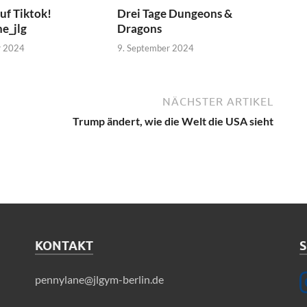
uf Tiktok!
Drei Tage Dungeons &
e_jlg
Dragons
r 2024
9. September 2024
NÄCHSTER ARTIKEL
Trump ändert, wie die Welt die USA sieht
KONTAKT
S
pennylane@jlgym-berlin.de