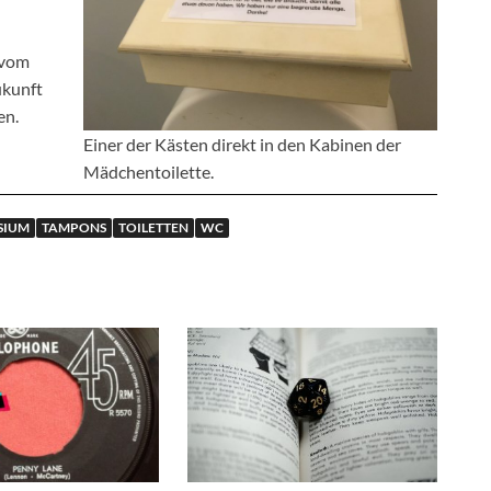
 vom
ukunft
en.
Einer der Kästen direkt in den Kabinen der
Mädchentoilette.
SIUM
TAMPONS
TOILETTEN
WC